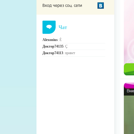
Вход через соц. сети
Чат
Alexonius
: È
Доктор74135
: Ç
Доктор74113
: привет