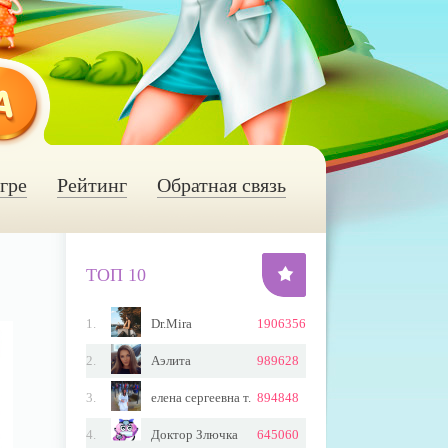
гре
Рейтинг
Обратная связь
ТОП 10
1.
Dr.Mirа
1906356
2.
Аэлита
989628
3.
елена сергеевна т.
894848
4.
Доктор Злючка
645060