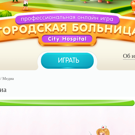
Об и
/ Медиа
иа