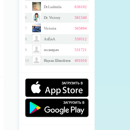
5.
Dr.Ludmila
636192
6.
Dr. Victory
581540
7.
Victoriа
565894
8.
АлЁнA
559512
9.
поливрач
531721
10.
Ицхак Шмойлов
491016